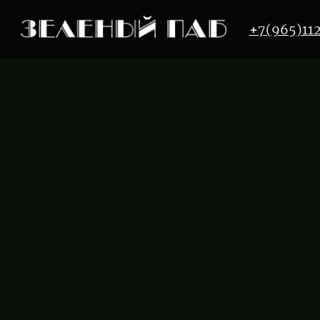
+
7(965)11